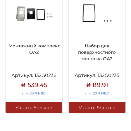
Монтажный комплект
Набор для
OA2
поверхностного
монтажа OA2
Артикул:
132G0236
Артикул:
132G0235
₴ 539.45
₴ 89.91
в т.ч. 20 % НДС
в т.ч. 20 % НДС
Узнать больше
Узнать больше