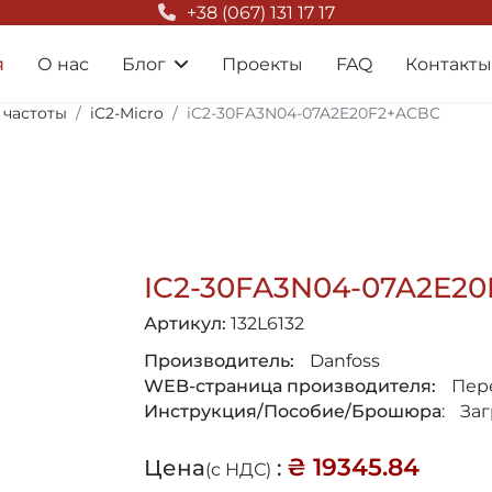
+38 (067) 131 17 17
я
О нас
Блог
Проекты
FAQ
Контакты
 частоты
iC2-Micro
iC2-30FA3N04-07A2E20F2+ACBC
IC2-30FA3N04-07A2E2
Артикул:
132L6132
Производитель:
Danfoss
WEB-страница производителя:
Пер
Инструкция/Пособие/Брошюра
:
За
₴ 19345.84
Цена
:
(с НДС)