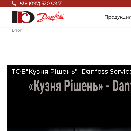
Null Top
+38 (097) 530 09 71
Продукци
Блог
ТОВ"Кузня Рішень"- Danfoss Servic