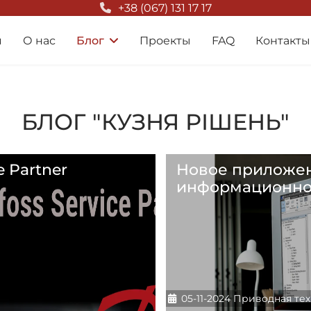
+38 (067) 131 17 17
я
О нас
Блог
Проекты
FAQ
Контакты
БЛОГ "КУЗНЯ РІШЕНЬ"
e Partner
Новое приложен
информационног
Информация о материа
05-11-2024
Приводная тех