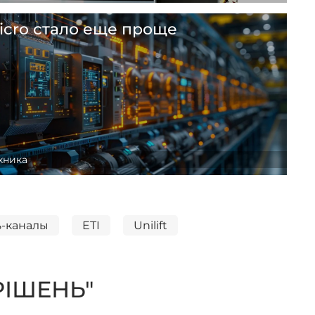
icro стало еще проще
ле
хника
ь-каналы
ETI
Unilift
РІШЕНЬ"