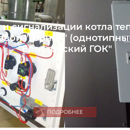
 и сигнализации котла те
овой "Горняк" (однотипн
"Еристовский ГОК"
ПОДРОБНЕЕ