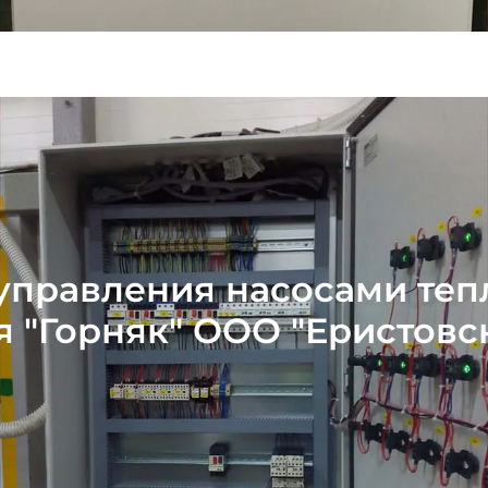
управления насосами те
я "Горняк" ООО "Еристовс