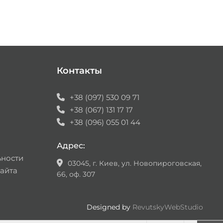
Контакты
+38 (097) 530 09 71
+38 (067) 131 17 17
+38 (096) 055 01 44
Адрес:
ьности
03045, г. Киев, ул. Новопироговская,
айта
66, оф. 307
Designed by
RevutskyWebStudio