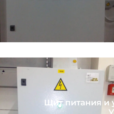
Щит питания и 
У