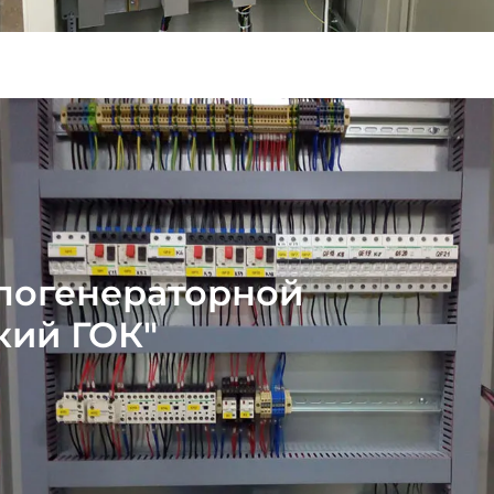
плогенераторной
кий ГОК"