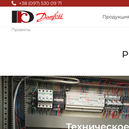
Null Top
+38 (097) 530 09 71
Продукци
Проекты
Р
Техническое