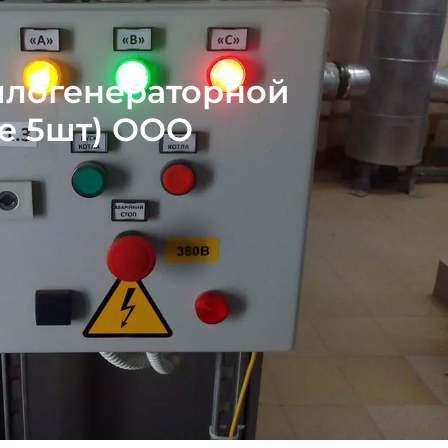
плогенераторной
ые 5шт) ООО