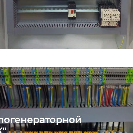
плогенераторной
К"