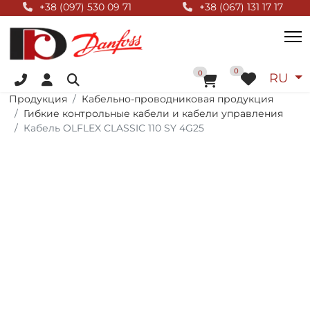
Null Top
+38 (097) 530 09 71
+38 (067) 131 17 17
+38 (096) 055 01 44
Выбер
0
В корзину
0
RU
Продукция
Кабельно-проводниковая продукция
Гибкие контрольные кабели и кабели управления
Кабель OLFLEX CLASSIC 110 SY 4G25