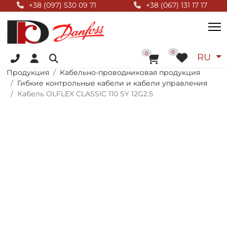
Null Top
+38 (097) 530 09 71
+38 (067) 131 17 17
+38 (096) 055 01 44
Выбер
0
В корзину
0
RU
Продукция
Кабельно-проводниковая продукция
Гибкие контрольные кабели и кабели управления
Кабель OLFLEX CLASSIC 110 SY 12G2.5