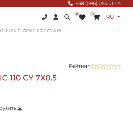
+38 (096) 055 01 44
Выберите
В корзину
0
0
RU
OLFLEX CLASSIC 110 CY 7X0.5
Рейтинг:
 110 CY 7X0.5
грузить