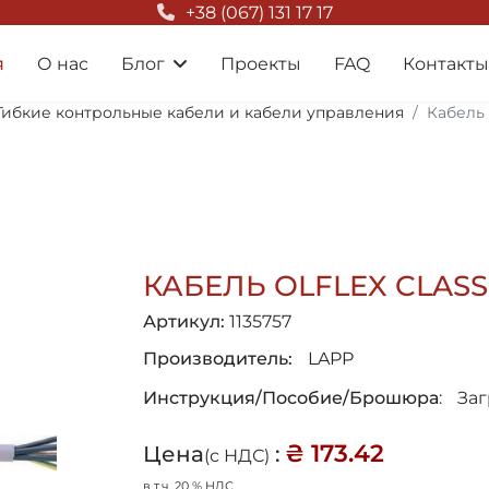
+38 (067) 131 17 17
я
О нас
Блог
Проекты
FAQ
Контакты
Гибкие контрольные кабели и кабели управления
Кабель 
КАБЕЛЬ OLFLEX CLASSIC
Артикул:
1135757
Производитель:
LAPP
Инструкция/Пособие/Брошюра
:
За
₴ 173.42
Цена
:
(с НДС)
в т.ч. 20 % НДС