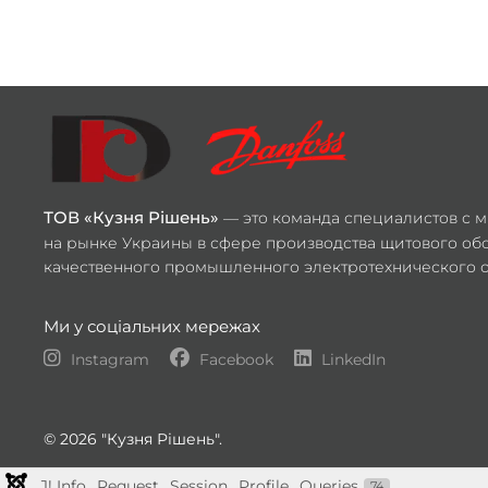
ТОВ «Кузня Рішень»
— это команда специалистов с 
на рынке Украины в сфере производства щитового об
качественного промышленного электротехнического 
Ми у соціальних мережах
Instagram
Facebook
LinkedIn
© 2026 "Кузня Рішень".
J! Info
Request
Session
Profile
Queries
74