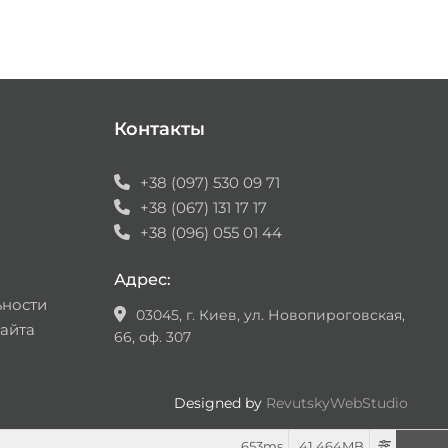
Контакты
+38 (097) 530 09 71
+38 (067) 131 17 17
+38 (096) 055 01 44
Адрес:
ьности
03045, г. Киев, ул. Новопироговская,
айта
66, оф. 307
Designed by
RevutskyWebStudio
653ms
41.464MB