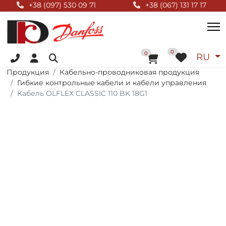
Null Top
+38 (097) 530 09 71
+38 (067) 131 17 17
+38 (096) 055 01 44
Выбер
0
В корзину
0
RU
Продукция
Кабельно-проводниковая продукция
Гибкие контрольные кабели и кабели управления
Кабель OLFLEX CLASSIC 110 BK 18G1