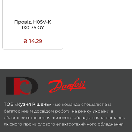
Провід H05V-K
1X0.75 GY
₴ 14.29
ТОВ «Кузня Рішень»
- це команда спеціалістів із
багаторічним досвідом роботи на ринку України в
області виготовлення щитового обладнання та поставок
якісного промислового електротехнічного обладнання.