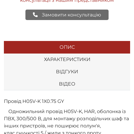
консультації з нашим представником
Замовити консультацію
ОПИС
ХАРАКТЕРИСТИКИ
ВІДГУКИ
ВІДЕО
Провід H05V-K 1X0.75 GY
Одножильний провід H05V-K, HAR, оболонка із
ПВХ, 300/500 В, для монтажу розподільчих шаф та
інших пристроїв, не поширює полум'я,
клас гнучкості 5 / жили з тонкого дроту.