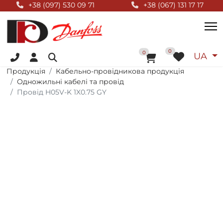
Null Top
+38 (097) 530 09 71
+38 (067) 131 17 17
+38 (096) 055 01 44
Оберіт
0
До кошика
0
UA
Продукція
Кабельно-провідникова продукція
Одножильні кабелі та провід
Провід H05V-K 1X0.75 GY