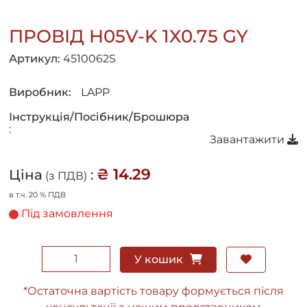
ПРОВІД H05V-K 1X0.75 GY
Артикул:
4510062S
Виробник:
LAPP
Інструкція/Посібник/Брошюра
:
Завантажити
₴ 14.29
Ціна
:
(з ПДВ)
в т.ч. 20 % ПДВ
Під замовлення
У кошик
*Остаточна вартість товару формується після