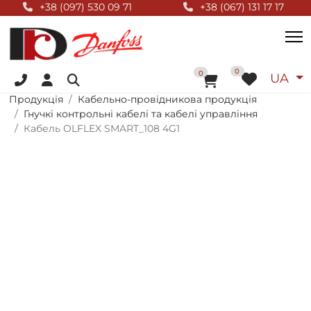
Null Top
+38 (097) 530 09 71
+38 (067) 131 17 17
+38 (096) 055 01 44
Оберіт
0
До кошика
0
UA
Продукція
Кабельно-провідникова продукція
Гнучкі контрольні кабелі та кабелі управління
Кабель OLFLEX SMART_108 4G1