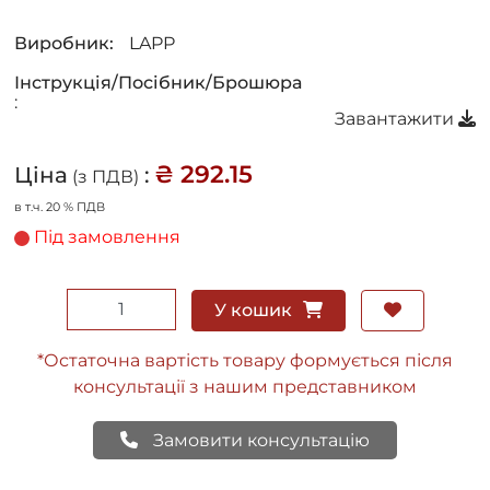
Виробник:
LAPP
Інструкція/Посібник/Брошюра
:
Завантажити
₴ 292.15
Ціна
:
(з ПДВ)
в т.ч. 20 % ПДВ
Під замовлення
У кошик
*Остаточна вартість товару формується після
консультації з нашим представником
Замовити консультацію