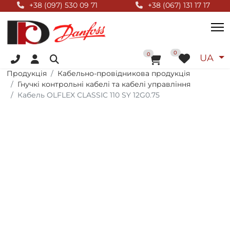
Null Top
+38 (097) 530 09 71
+38 (067) 131 17 17
+38 (096) 055 01 44
Оберіт
0
До кошика
0
UA
Продукція
Кабельно-провідникова продукція
Гнучкі контрольні кабелі та кабелі управління
Кабель OLFLEX CLASSIC 110 SY 12G0.75