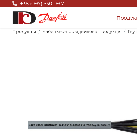
Null Top
+38 (097) 530 09 71
Продук
Продукція
Кабельно-провідникова продукція
Гну