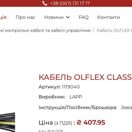
+38 (067) 131 17 17
ція
Про нас
Новини
FAQ
Контакти
чкі контрольні кабелі та кабелі управління
Кабель OLFLEX C
КАБЕЛЬ OLFLEX CLASSI
Артикул:
1119040
Виробник:
LAPP
Інструкція/Посібник/Брошюра
:
Зав
₴ 407.95
Ціна
:
(з ПДВ)
в т.ч. 20 % ПДВ