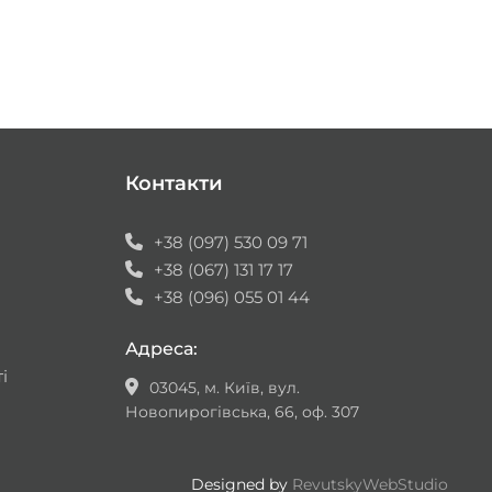
Контакти
+38 (097) 530 09 71
+38 (067) 131 17 17
+38 (096) 055 01 44
Адреса:
і
03045, м. Київ, вул.
Новопирогівська, 66, оф. 307
Designed by
RevutskyWebStudio