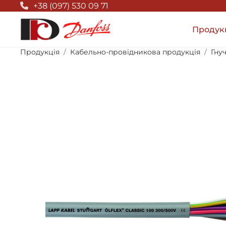
Null Top
+38 (097) 530 09 71
Продук
Продукція
Кабельно-провідникова продукція
Гну