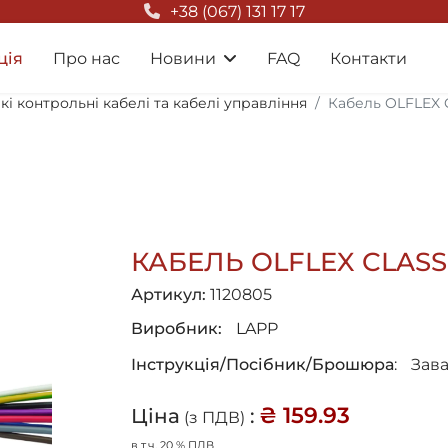
+38 (067) 131 17 17
ція
Про нас
Новини
FAQ
Контакти
чкі контрольні кабелі та кабелі управління
Кабель OLFLEX C
КАБЕЛЬ OLFLEX CLASSI
Артикул:
1120805
Виробник:
LAPP
Інструкція/Посібник/Брошюра
:
Зав
₴ 159.93
Ціна
:
(з ПДВ)
в т.ч. 20 % ПДВ