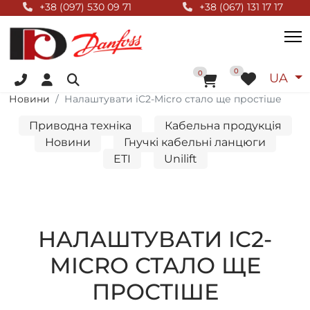
Null Top
+38 (097) 530 09 71
+38 (067) 131 17 17
+38 (096) 055 01 44
Оберіт
0
До кошика
0
UA
Новини
Налаштувати iC2-Micro стало ще простіше
Приводна техніка
Кабельна продукція
Новини
Гнучкі кабельні ланцюги
ETI
Unilift
НАЛАШТУВАТИ IC2-
MICRO СТАЛО ЩЕ
ПРОСТІШЕ