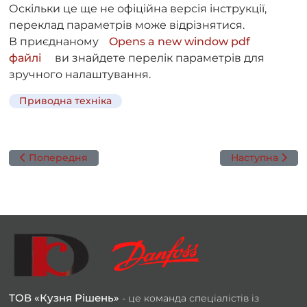
Оскільки це ще не офіційна версія інструкції,
переклад параметрів може відрізнятися.
В приєднаному
Opens a new window pdf
файлі
ви знайдете перелік параметрів для
зручного налаштування.
Приводна техніка
Попередня стаття: Майбутнє енергетики вже сьогодні —
Наступна статт
Попередня
Наступна
ТОВ «Кузня Рішень»
- це команда спеціалістів із